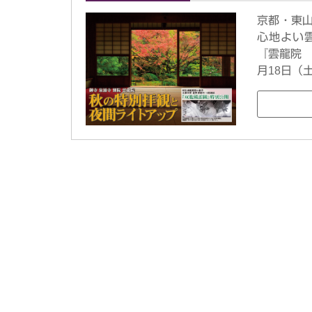
京都・東
心地よい
『雲龍院 
月18日（